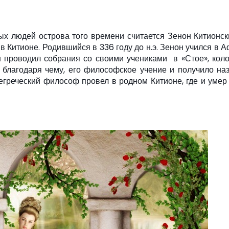
х людей острова того времени считается Зенон Китионск
в Китионе. Родившийся в 336 году до н.э. Зенон учился в А
н проводил собрания со своими учениками в «Стое», кол
, благодаря чему, его философское учение и получило на
егреческий философ провел в родном Китионе, где и умер