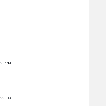
еснили
ров на