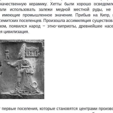
качественную керамику. Хетты были хорошо осведом
тали использовать залежи медной местной руды, не 
е имеющие промышленное значение. Прибыв на Кипр,
 семитских поселенцев. Произошла ассимиляция существо
азом, появился народ – этно-киприоты, древнейшее нас
оя цивилизация.
ают первые поселения, которые становятся центрами произв