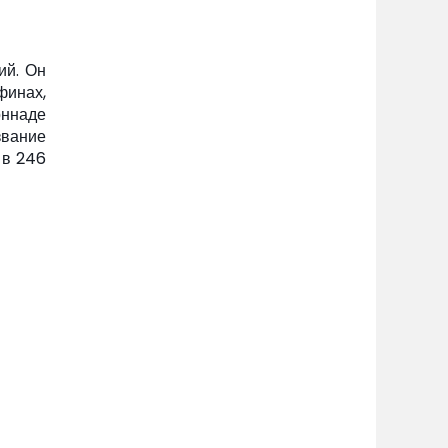
ий. Он
финах,
оннаде
звание
 в 246