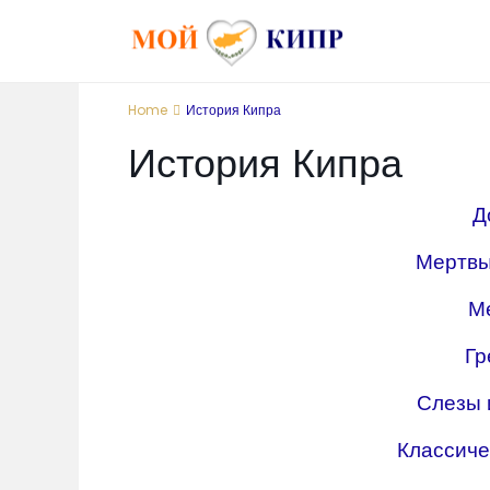
Home
История Кипра
История Кипра
Д
Мертвы
М
Гр
Слезы 
Классиче