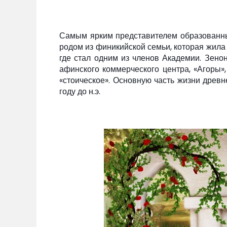
Самым ярким представителем образованны
родом из финикийской семьи, которая жила 
где стал одним из членов Академии. Зено
афинского коммерческого центра, «Агоры»
«стоическое». Основную часть жизни древн
году до н.э.