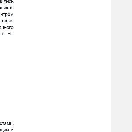
дились
зникло
ентром
рговые
чного
ть. На
стами,
иции и