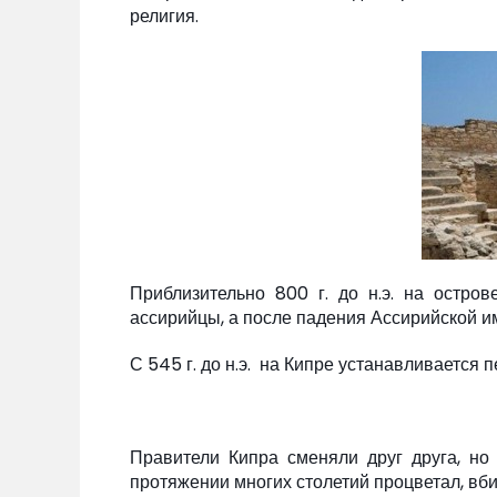
религия.
Приблизительно 800 г. до н.э. на остро
ассирийцы, а после падения Ассирийской и
С 545 г. до н.э. на Кипре устанавливается
Правители Кипра сменяли друг друга, но
протяжении многих столетий процветал, вби