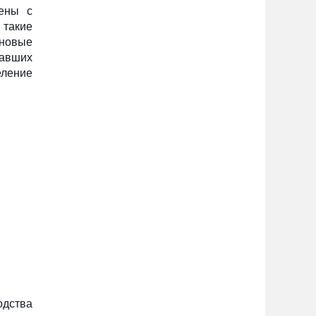
лены с
такие
 новые
вавших
еление
одства