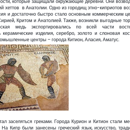
пости, которые защищали окружающие деревни. Они возво
 хеттов в Анатолии. Одно из городищ этно-киприотов во
сия и достаточно быстро стало основным коммерческим ц
Сирией, Критом и Анатолией. Также, возникли выгодные то
ская медь экспортировались по всей части восто
керамические изделия, серебро, золото и слоновая кос
омышленные центры – города Китион, Аласия, Аматус.
стал заселяться греками. Города Курион и Китион стали ме
На Кипр были занесены греческий язык, искусство, трад