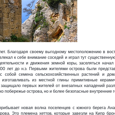
лет. Благодаря своему выгодному местоположению в вос
лекал к себе внимание соседей и играл тут существенную
деятельности и движения земной коры, заселяться начал
000 лет до н.э. Первыми жителями острова были предста
 с собой семена сельскохозяйственных растений и до
 изготавливать из местной глины примитивные керами
 защищало первых жителей от внезапных нападений раз
ько побережье острова, но и более безопасные внутренние 
 прибывает новая волна поселенцев с южного берега Ана
рова. Это племена хеттов, которые завезли на Кипр бро