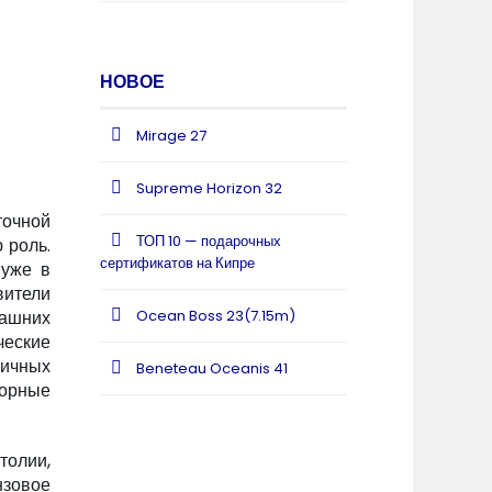
НОВОЕ
Mirage 27
Supreme Horizon 32
точной
ТОП 10 — подарочных
 роль.
сертификатов на Кипре
 уже в
вители
машних
Ocean Boss 23(7.15m)
ческие
личных
Beneteau Oceanis 41
горные
толии,
нзовое