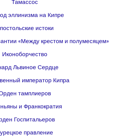
Тамассос
од эллинизма на Кипре
постольские истоки
зантии «Между крестом и полумесяцем»
Иконоборчество
чард Львиное Сердце
венный император Кипра
Орден тамплиеров
ньяны и Франкократия
рден Госпитальеров
урецкое правление