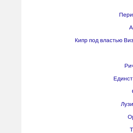
Пери
А
Кипр под властью Ви
Ри
Единст
Лузи
О
Т