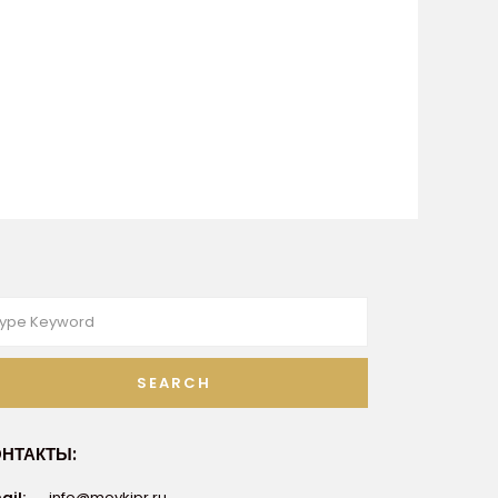
SEARCH
ОНТАКТЫ:
ail:
info@moykipr.ru