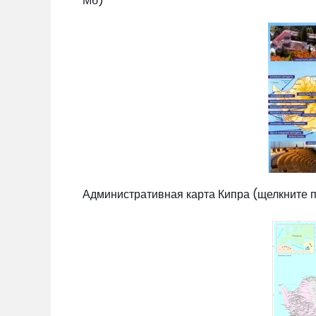
Мб)
Административная карта Кипра (щелкните по 