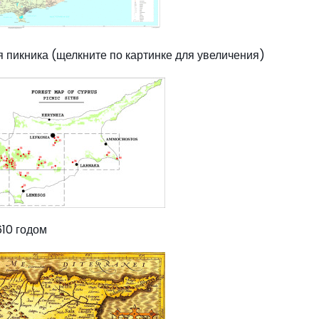
 пикника (щелкните по картинке для увеличения)
610 годом