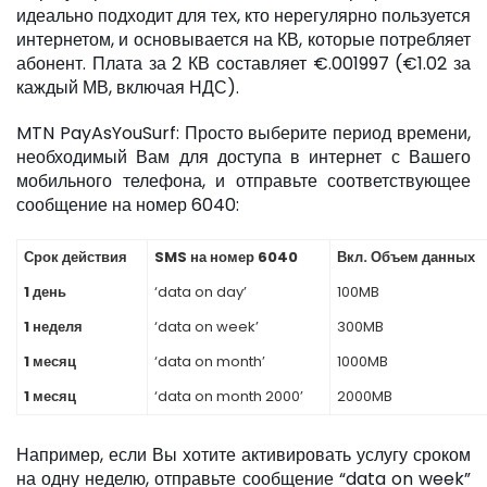
идеально подходит для тех, кто нерегулярно пользуется
интернетом, и основывается на КВ, которые потребляет
абонент. Плата за 2 КВ составляет €.001997 (€1.02 за
каждый МВ, включая НДС).
MTN PayAsYouSurf: Просто выберите период времени,
необходимый Вам для доступа в интернет с Вашего
мобильного телефона, и отправьте соответствующее
сообщение на номер 6040:
Срок действия
SMS на номер 6040
Вкл. Объем данных
1 день
‘data on day’
100MB
1 неделя
‘data on week’
300MB
1 месяц
‘data on month’
1000MB
1 месяц
‘data on month 2000’
2000MB
Например, если Вы хотите активировать услугу сроком
на одну неделю, отправьте сообщение “data on week”