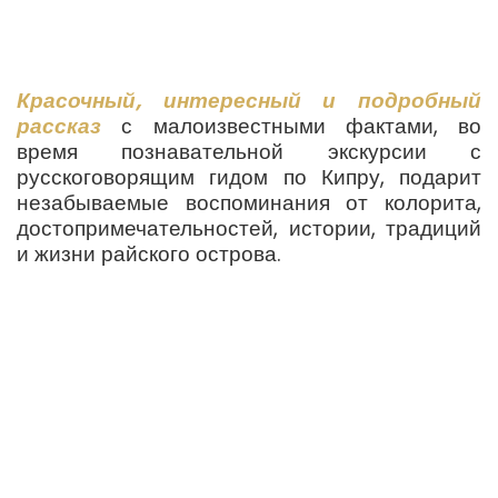
Красочный, интересный и подробный
рассказ
с малоизвестными фактами, во
время познавательной экскурсии с
русскоговорящим гидом по Кипру, подарит
незабываемые воспоминания от колорита,
достопримечательностей, истории, традиций
и жизни райского острова.
Как правило, частные гиды (они же и
водители) ведут экскурсии на
личном автомобиле по маршрутам,
которые могут быть составлены
индивидуально с учетом ваших
интересов. Во время индивидуальной
экскурсии по Кипру, вы можете