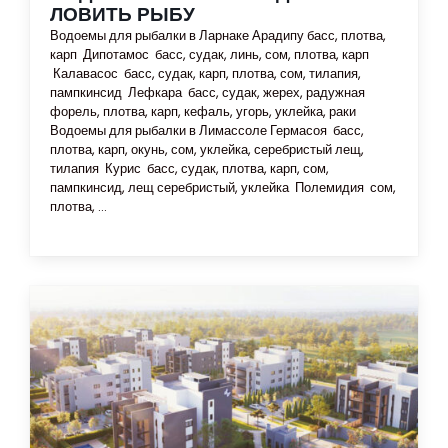
ЛОВИТЬ РЫБУ
Водоемы для рыбалки в Ларнаке Арадипу басс, плотва,
карп Дипотамос басс, судак, линь, сом, плотва, карп
Калавасос басс, судак, карп, плотва, сом, тилапия,
пампкинсид Лефкара басс, судак, жерех, радужная
форель, плотва, карп, кефаль, угорь, уклейка, раки
Водоемы для рыбалки в Лимассоле Гермасоя басс,
плотва, карп, окунь, сом, уклейка, серебристый лещ,
тилапия Курис басс, судак, плотва, карп, сом,
пампкинсид, лещ серебристый, уклейка Полемидия сом,
плотва, ...