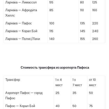
Ларнака — Лимассол
55
80
125
Ларнака — Афродита
85
110
160
Хиллс
Ларнака — Пафос
100
135
220
Ларнака — Корал Бэй
115
145
240
Ларнака — Полис/Лачи
140
155
260
Стоимость трансфера из аэропорта Пафоса
Трансфер
1 х 4
1 х
от 10
мест
7 мест
мест
Аэропорт Пафос — город
25
35
50
Пафос
Пафос — Корал Бэй
40
50
75