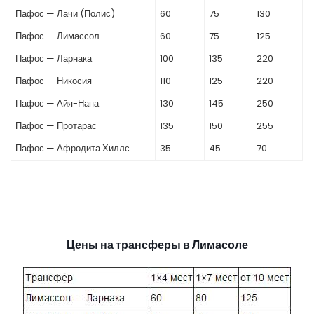
Пафос — Лачи (Полис)
60
75
130
Пафос — Лимассол
60
75
125
Пафос — Ларнака
100
135
220
Пафос — Никосия
110
125
220
Пафос — Айя-Напа
130
145
250
Пафос — Протарас
135
150
255
Пафос — Афродита Хиллс
35
45
70
Цены на трансферы в Лимасоле