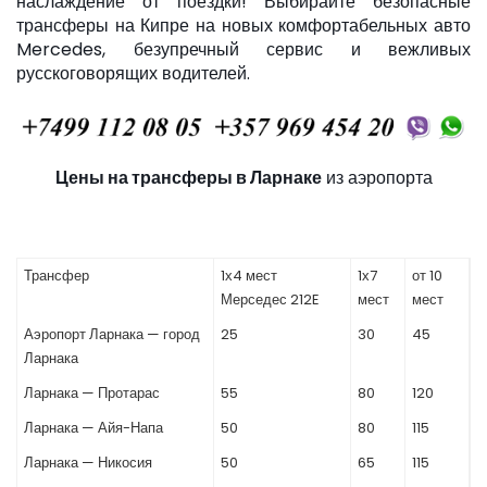
наслаждение от поездки! Выбирайте безопасные
трансферы на Кипре на новых комфортабельных авто
Mercedes, безупречный сервис и вежливых
русскоговорящих водителей.
Цены на трансферы в Ларнаке
из аэропорта
Трансфер
1х4 мест
1х7
от 10
Мерседес 212E
мест
мест
Аэропорт Ларнака — город
25
30
45
Ларнака
Ларнака — Протарас
55
80
120
Ларнака — Айя-Напа
50
80
115
Ларнака — Никосия
50
65
115