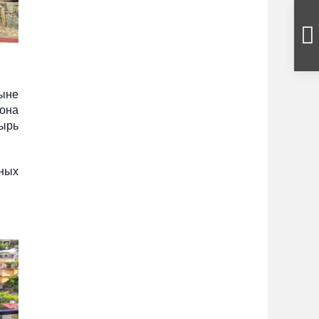
тыне
она
ырь
тных