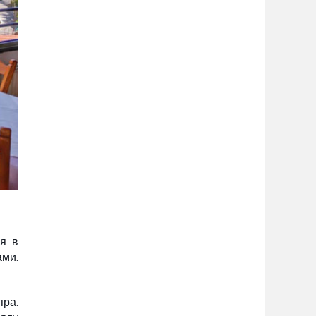
я в
ами.
пра.