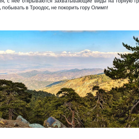
ря, с нее открываются захватывающие виды на горную г
 побывать в Троодос, не покорить гору Олимп!