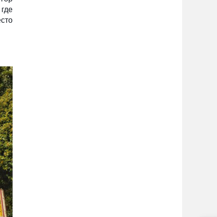
где
есто