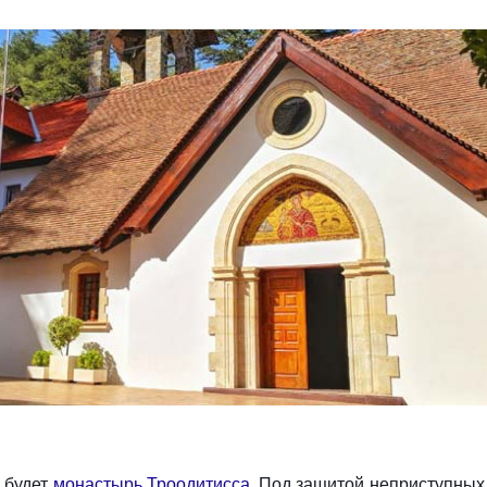
 будет
монастырь Троодитисса
. Под защитой неприступных