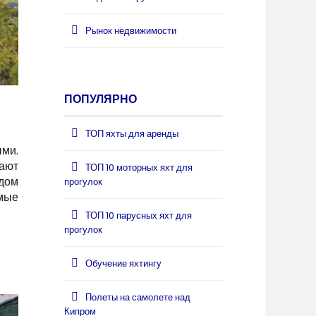
Рынок недвижимости
ПОПУЛЯРНО
ТОП яхты для аренды
ыми.
ают
ТОП 10 моторных яхт для
идом
прогулок
мые
ТОП 10 парусных яхт для
прогулок
Обучение яхтингу
Полеты на самолете над
Кипром