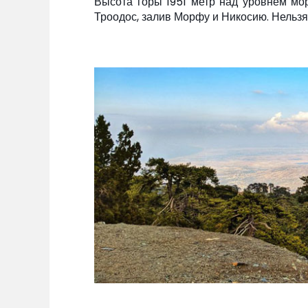
Высота горы 1951 метр над уровнем мо
Троодос, залив Морфу и Никосию. Нельзя,