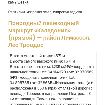
камышевка.
Рептилии: кипрская змея, кипрская гадюка.
Πриродный пешеходный
маршрут «Каледония»
(прямой) — район Лимассол,
Лес Троодос
Высота стартовой точки: 1,571 м
Высота самого высокого пика: 1,571 м
Высота конечного пика: 1,238 мGPS-координаты
начальной точки: Lat: 34.914670 Lon: 32.870569
GPS-координаты конечной точки: Lat:
34.895785 Lon: 32.868541Начальная точка (а):
расположена в 350 метрах от главной дороги с
площади Троодос в направлении Платрес, в 3
км от площади. Также, можно попасть в
отправную точку маршрута со стороны старой