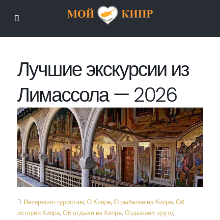
Мой Кипр
Лучшие экскурсии из
Лимассола — 2026
Интересно туристам
,
О Кипре
,
О рыбалке на Кипре
,
Об
истории Кипра
,
Об отдыхе на Кипре
,
Отдыхаем круто
,