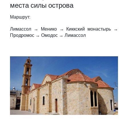
места силы острова
Маршрут:
Лимассол → Менико → Киккский монастырь →
Продромос → Омодос → Лимассол