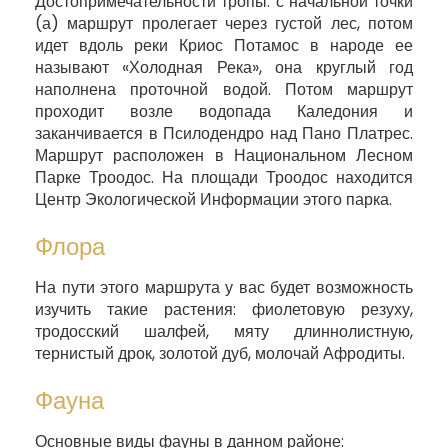
Достопримечательности тропы: с начальной точки
(а) маршрут пролегает через густой лес, потом
идет вдоль реки Криос Потамос в народе ее
называют «Холодная Река», она круглый год
наполнена проточной водой. Потом маршрут
проходит возле водопада Каледония и
заканчивается в Псилодендро над Пано Платрес.
Маршрут расположен в Национальном Лесном
Парке Троодос. На площади Троодос находится
Центр Экологической Информации этого парка.
Флора
На пути этого маршрута у вас будет возможность
изучить такие растения: фиолетовую резуху,
тродосский шалфей, мяту длиннолистную,
тернистый дрок, золотой дуб, молочай Афродиты.
Фауна
Основные виды фауны в данном районе: