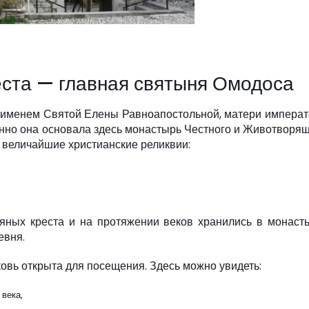
ста — главная святыня Омодоса
с именем Святой Елены Равноапостольной, матери импера
енно она основала здесь монастырь Честного и Животворя
 величайшие христианские реликвии:
ных креста и на протяжении веков хранились в монасты
евня.
ковь открыта для посещения. Здесь можно увидеть:
 века,