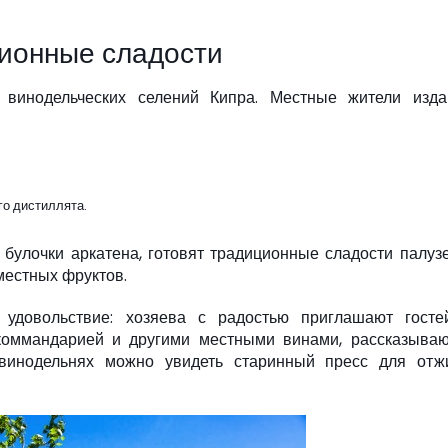
ционные сладости
винодельческих селений Кипра. Местные жители изда
го дистиллята.
булочки аркатена, готовят традиционные сладости палуз
 местных фруктов.
удовольствие: хозяева с радостью приглашают госте
коммандарией и другими местными винами, рассказываю
 винодельнях можно увидеть старинный пресс для отж