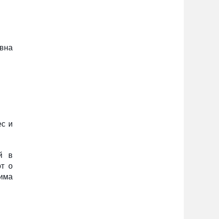
вна
ес и
й в
т о
има