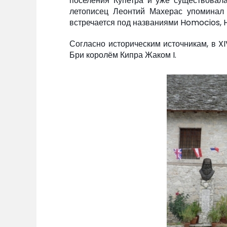
поселения Купетра и уже существовал
летописец Леонтий Махерас упоминал 
встречается под названиями Homocios,
Согласно историческим источникам, в 
Бри королём Кипра Жаком I.