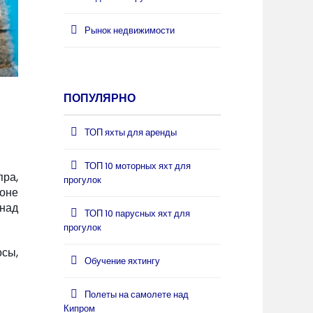
Рынок недвижимости
ПОПУЛЯРНО
ТОП яхты для аренды
ТОП 10 моторных яхт для
ра,
прогулок
оне
 над
ТОП 10 парусных яхт для
прогулок
осы,
Обучение яхтингу
Полеты на самолете над
Кипром