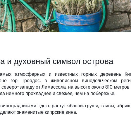
а и духовный символ острова
амых атмосферных и известных горных деревень Кип
оне гор Троодос, в живописном винодельческом реги
к северо-западу от Лимассола, на высоте около 810 метров
гда немного прохладнее и свежее, чем на побережье.
ноградниками: здесь растут яблони, груши, сливы, абрик
о делают знаменитые кипрские вина.