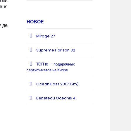
вый
вня
НОВОЕ
у де
Mirage 27
Supreme Horizon 32
ТОП 10 — подарочных
сертификатов на Кипре
Ocean Boss 23(7.15m)
Beneteau Oceanis 41