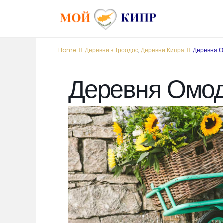
Home
Деревни в Троодос
,
Деревни Кипра
Деревня 
Деревня Омо