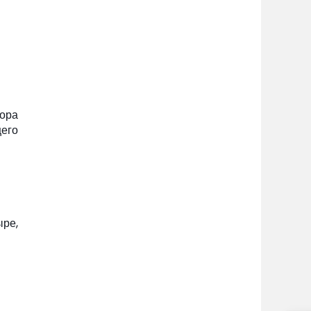
тора
щего
ре,