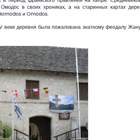
а в период франкского правления на Кипре. Средневеко
Омодос в своих хрониках, а на старинных картах дере
 Homodos и Omodos.
XIV веке деревня была пожалована знатному феодалу Жан