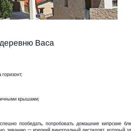
 деревню Васа
 горизонт;
пичными крышами;
спешно пообедать, попробовать домашние кипрские блю
но, зиванию — крепкий виноградный дистиллят, который з