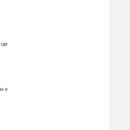
где
ии и