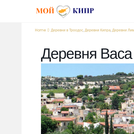
Home
Деревни в Троодос
,
Деревни Кипра
,
Деревни Ли
Деревня Васа