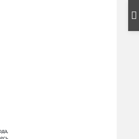
да,
десь