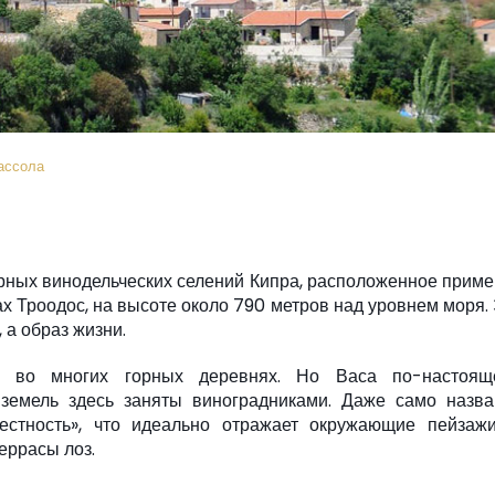
ассола
рных винодельческих селений Кипра, расположенное прим
ах Троодос, на высоте около 790 метров над уровнем моря.
, а образ жизни.
 во многих горных деревнях. Но Васа по-настоящ
 земель здесь заняты виноградниками. Даже само назва
местность», что идеально отражает окружающие пейзаж
еррасы лоз.