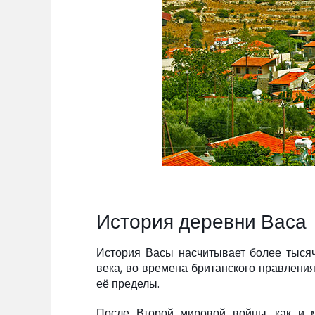
История деревни Васа
История Васы насчитывает более тысяч
века, во времена британского правления
её пределы.
После Второй мировой войны, как и м