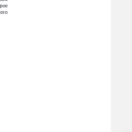
орое
ого