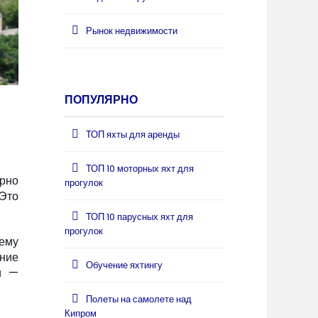
Рынок недвижимости
ПОПУЛЯРНО
ТОП яхты для аренды
ТОП 10 моторных яхт для
ерно
прогулок
 Это
ТОП 10 парусных яхт для
прогулок
ему
ние
Обучение яхтингу
и —
Полеты на самолете над
Кипром