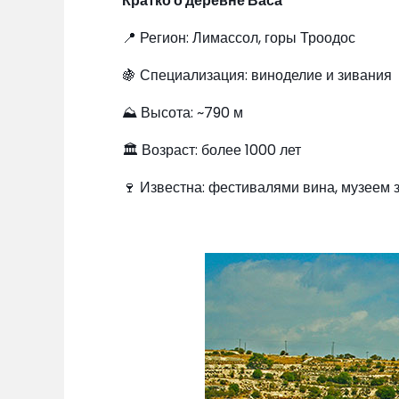
Кратко о деревне Васа
📍 Регион: Лимассол, горы Троодос
🍇 Специализация: виноделие и зивания
⛰ Высота: ~790 м
🏛 Возраст: более 1000 лет
🍷 Известна: фестивалями вина, музеем 