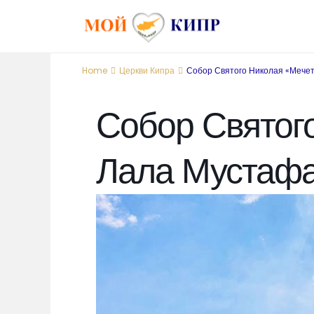
Home
Церкви Кипра
Собор Святого Николая «Мече
Собор Святог
Лала Мустаф