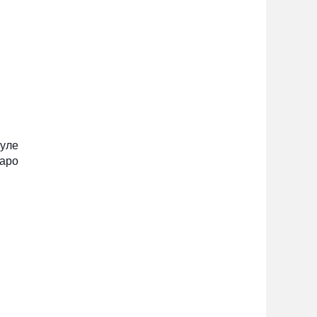
туле
наро