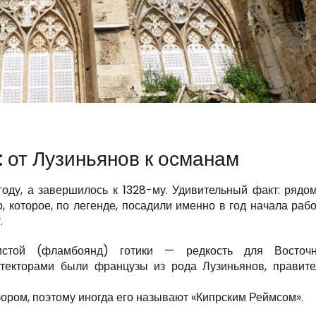
 от Лузиньянов к османам
году, а завершилось к 1328-му. Удивительный факт: рядо
 которое, по легенде, посадили именно в год начала рабо
.
стой (фламбоянд) готики — редкость для Восточн
итекторами были французы из рода Лузиньянов, правите
ором, поэтому иногда его называют «Кипрским Реймсом».