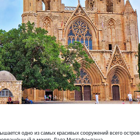
ышается одно из самых красивых сооружений всего остро
ревращённый в мечеть Лала Мустафа-паша.