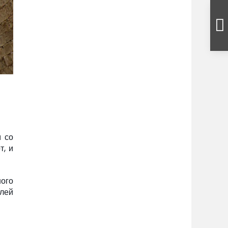
м со
т, и
ого
лей