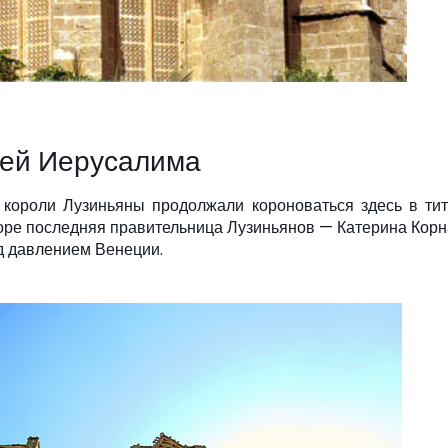
лей Иерусалима
 короли Лузиньяны продолжали короноваться здесь в ти
оре последняя правительница Лузиньянов — Катерина Кор
д давлением Венеции.