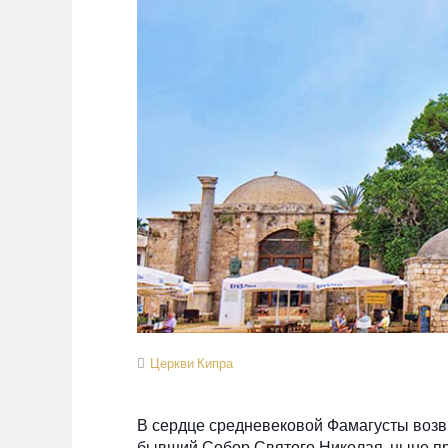
Церкви Кипра
В сердце средневековой Фамагусты возв
бывший Собор Святого Николая, ныне п