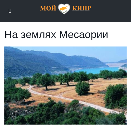
Мой Кипр
На землях Месаории