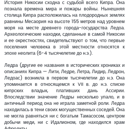
История Никосии сходна с судьбой всего Кипра. Она
познала времена мира и пожары войны. Нынешняя
столица Кипра расположилась на плодородных землях
равнины Месаория на высоте 155 метров над уровнем
моря на месте древнего города-государства Ледоа.
Археологические находки, сделанные в самой Никосии
и ее окрестностях, свидетельствуют о том, что первые
поселения человека в этой местности относятся к
эпохе неолита (6-4 тысячелетие до н.э.).
Ледра (другие ее названия в исторических хрониках и
описаниях Кипра — Лити, Ледре, Летра, Лидир, Ледрон,
Ледоас) возникла в первом тысячелетии до н.э. Она
упоминается в относящемся к VII в. до н.э. списке
кипрских владык, плативших дань Ассирии.
Впоследствии значение Ледры несколько упало, и в
античный период она не играла заметной роли. Ледра
находилась в тени своих могущественных соседей. Она
не могла равняться ни с богатым Тамасосом, центром
добычи меди, ни с Идалионом, где находился храм
Афродиты.