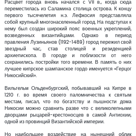
Расцвет города вновь начался с VII в., когда сюда
переместилась из Саламина столица острова. К концу
первого тысячелетия н.э. Лефкосия представляла
собой крупный многонаселенный город. На подступах к
нему был создан широкий пояс военных укреплений,
возведенных византийцами. Однако в период
правления Лузиньянов (1192-1489) город пережил свой
звездный час, став столицей и резиденцией
архиепископа. В городе и поблизости от него
сохранились постройки того времени. В память о них
лучшее кипрское шампанское гордо именуется «Герцог
Никосийский».
Вильгельм Ольденбургский, побывавший на Кипре в
1210 г. во время своего паломничества к святым
местам, писал, что по богатству и пышности дома
Никосии можно сравнить разве что с великолепными
дворцами рыцарей-крестоносцев в самой Антиохии,
одной из провинций Византийской империи.
Но наибольшее воздействие на нынешний облик