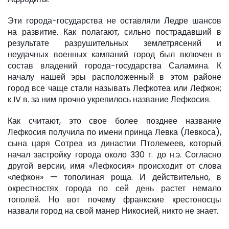
Эти города-государства не оставляли Ледре шансов
на развитие. Как полагают, сильно пострадавший в
результате разрушительных землетрясений и
неудачных военных кампаний город был включен в
состав владений города-государства Саламина. К
началу нашей эры расположенный в этом районе
город все чаще стали называть Лефкотеа или Лефкон;
к IV в. за ним прочно укрепилось название Лефкосия.
Как считают, это свое более позднее название
Лефкосия получила по имени принца Левка (Левкоса),
сына царя Сотреа из династии Птолемеев, который
начал застройку города около 330 г. до н.э. Согласно
другой версии, имя «Лефкосия» происходит от слова
«лефкон» — тополиная роща. И действительно, в
окрестностях города по сей день растет немало
тополей. Но вот почему франкские крестоносцы
назвали город на свой манер Никосией, никто не знает.