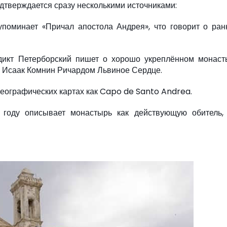
дтверждается сразу несколькими источниками:
упоминает «Причал апостола Андрея», что говорит о ра
едикт Петерборский пишет о хорошо укреплённом монаст
н Исаак Комнин Ричардом Львиное Сердце.
географических картах как Capo de Santo Andrea.
 году описывает монастырь как действующую обитель, 