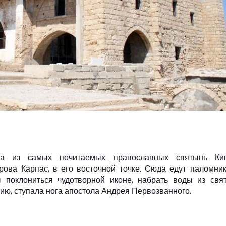
а из самых почитаемых православных святынь Кип
ова Карпас, в его восточной точке. Сюда едут паломни
 поклониться чудотворной иконе, набрать воды из свя
анию, ступала нога апостола Андрея Первозванного.