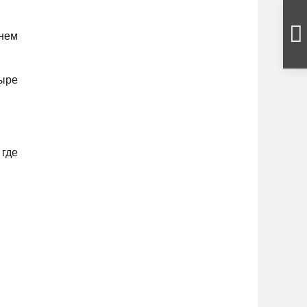
ннем
ыре
где