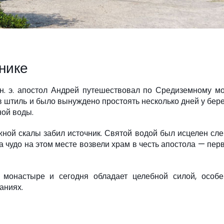
нике
 н. э. апостол Андрей путешествовал по Средиземному м
 в штиль и было вынуждено простоять несколько дней у бер
ной воды.
ной скалы забил источник. Святой водой был исцелен сл
а чудо на этом месте возвели храм в честь апостола — пер
и монастыре и сегодня обладает целебной силой, особе
аниях.