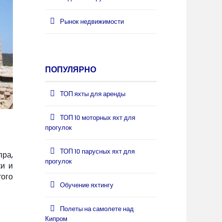
Рынок недвижимости
ПОПУЛЯРНО
ТОП яхты для аренды
ТОП 10 моторных яхт для
прогулок
ТОП 10 парусных яхт для
ра,
прогулок
ки и
того
Обучение яхтингу
Полеты на самолете над
Кипром