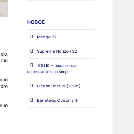
НОВОЕ
Mirage 27
Supreme Horizon 32
орю.
егов
ТОП 10 — подарочных
сертификатов на Кипре
епой
вого
Ocean Boss 23(7.15m)
Beneteau Oceanis 41
нно