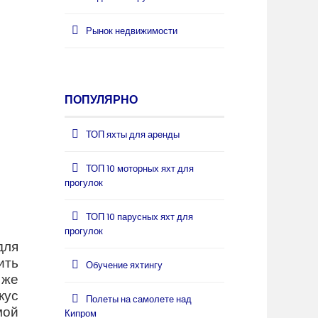
Рынок недвижимости
ПОПУЛЯРНО
ТОП яхты для аренды
ТОП 10 моторных яхт для
прогулок
ТОП 10 парусных яхт для
прогулок
для
ить
Обучение яхтингу
 же
кус
Полеты на самолете над
мой
Кипром