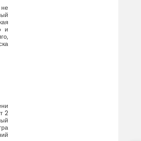
 не
ный
кая
о и
го,
ска
ени
т 2
ный
тра
ний