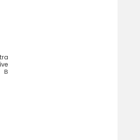
tra
ive
. В