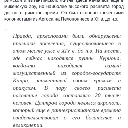
римской и византийской. Жизнь здесь началась еще в
микенскую эру, но наиболее высокого расцвета город
достиг в римское время. Он был основан греческими
колонистами из Аргоса на Пелопоннесе в XII в. до н.э.
Правда, археологами были обнаружены
признаки поселения, существовавшего в
этом месте уже в XIV в. до н.э. На месте,
где сейчас находятся руины Куриона,
когда-то находился самый
могущественный из городов-государств
Кипра, знаменитый своим храмом и
оракулом. В пору своего расцвета
население города составляло 20 тысяч
человек. Центром города являлся акрополь,
который еще в раннехристианские времена
свидетельствовал о его богатстве и
великолепии.