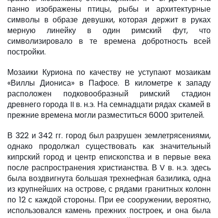
панно изображены птицы, рыбы и архитектурные
символы в образе девушки, которая держит в руках
мерную линейку в один римский фут, что
символизировало в те времена добротность всей
постройки.
Мозаики Куриона по качеству не уступают мозаикам
«Виллы Диониса» в Пафосе. В километре к западу
расположен подковообразный римский стадион
древнего города II в. н.э. На семнадцати рядах скамей в
прежние времена могли разместиться 6000 зрителей.
В 322 и 342 гг. город был разрушен землетрясениями,
однако продолжал существовать как значительный
кипрский город и центр епископства и в первые века
после распространения христианства. В V в. н.э. здесь
была воздвигнута большая трехнефная базилика, одна
из крупнейших на острове, с рядами гранитных колонн
по 12 с каждой стороны. При ее сооружении, вероятно,
использовался камень прежних построек, и она была