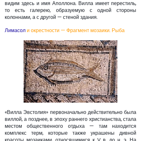
видим здесь и имя Аполлона. Вилла имеет перестиль,
то есть галерею, образуемую с одной стороны
колоннами, а с другой — стеной здания.
Лимасол
и окрестности — Фрагмент мозаики. Рыба
«Вилла Эвстолия» первоначально действительно была
виллой, а позднее, в эпоху раннего христианства, стала
местом общественного отдыха — там находится
комплекс терм, которые также украшены дивной
красоты мозаиками, относящимися к V в. до н. э. На