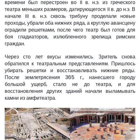
времени был перестроен во II в. н.э. из греческого
театра меньших размеров, датирующегося II в. до н.э. В
начале III в. н.э. сквозь трибуну проделали новые
проходы, убрали оба нижних ряда, а круглую авансцену
оградили решетками, после чего театр был готов для
боя гладиаторов, излюбленного зрелища римских
граждан.
Через сто лет вкусы изменились. Зритель снова
обратился к театральньм представлениям. Пришлось
убирать решетки и восстанавливать нижние ряды.
После землетрясения 365 г., нанесшего городу
большой ущерб, стало не до театра, и для
восстановления других зданий начали выламывать
камни из амфитеатра.