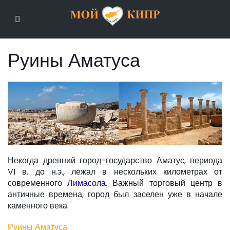
Мой Кипр
Руины Аматуса
Некогда древний город-государство Аматус, периода
VI в. до н.э., лежал в нескольких километрах от
современного
Лимасола
. Важный торговый центр в
античные времена, город был заселен уже в начале
каменного века.
Руины Аматуса