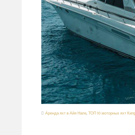
Аренда яхт в Айя Напе
,
ТОП 10 моторных яхт Кип