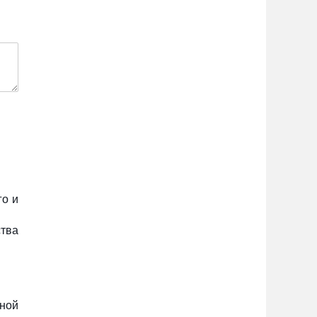
го и
ства
сной