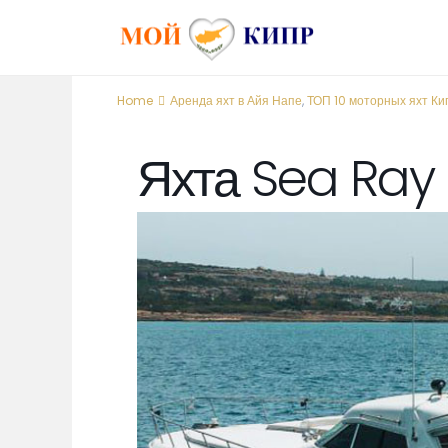
Home
Аренда яхт в Айя Напе
,
ТОП 10 моторных яхт Ки
Яхта Sea Ray