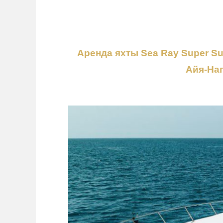
Аренда яхты Sea Ray Super S
Айя-На