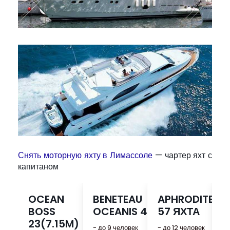
Снять моторную яхту в Лимассоле
— чартер яхт с
капитаном
OCEAN
BENETEAU
APHRODITE
B
BOSS
OCEANIS 41
57 ЯХТА
O
23(7.15M)
- до 9 человек
- до 12 человек
- 