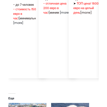
- отличная цена
➤
ТОП цена! 1600
- 
- до 7 человек
200 евро в
евро на целый
➤
- стоимость 150
час
(миним
день
[more]
[
[more]
евро в
час
(минимальн
[more]
Еще