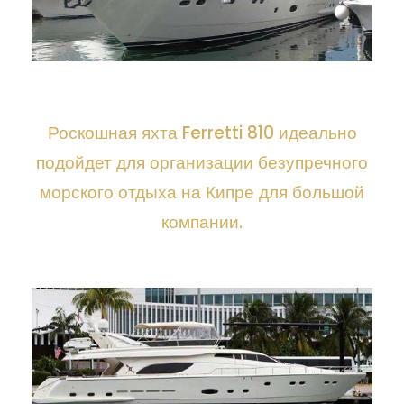
Роскошная яхта Ferretti 810 идеально
подойдет для организации безупречного
морского отдыха на Кипре
для большой
компании.